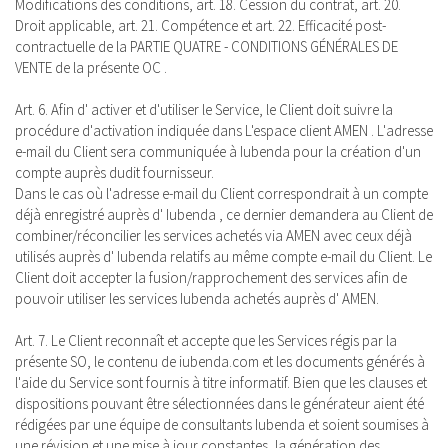
Modifications des conditions, art. 18. Cession du contrat, art. 20.
Droit applicable, art. 21. Compétence et art. 22. Efficacité post-
contractuelle de la PARTIE QUATRE - CONDITIONS GÉNÉRALES DE
VENTE de la présente OC .
Art. 6. Afin d' activer et d'utiliser le Service, le Client doit suivre la
procédure d'activation indiquée dans L'espace client AMEN . L'adresse
e-mail du Client sera communiquée à Iubenda pour la création d'un
compte auprès dudit fournisseur.
Dans le cas où l'adresse e-mail du Client correspondrait à un compte
déjà enregistré auprès d' Iubenda , ce dernier demandera au Client de
combiner/réconcilier les services achetés via AMEN avec ceux déjà
utilisés auprès d' Iubenda relatifs au même compte e-mail du Client. Le
Client doit accepter la fusion/rapprochement des services afin de
pouvoir utiliser les services Iubenda achetés auprès d' AMEN.
Art. 7. Le Client reconnaît et accepte que les Services régis par la
présente SO, le contenu de iubenda.com et les documents générés à
l'aide du Service sont fournis à titre informatif. Bien que les clauses et
dispositions pouvant être sélectionnées dans le générateur aient été
rédigées par une équipe de consultants Iubenda et soient soumises à
une révision et une mise à jour constantes, la génération des