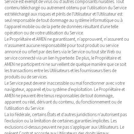
Service est exempt de virus ou d'autres composants nuisibles. Tout
contenu téléchargé ou autrement obtenu par l'utilisation du Service
est téléchargé aux risques et périls de l'Utilisateur et l'Utilisateur est
seul responsable de tout dommage au système informatique ou à
l'appareil mobile ou de la perte de données résultant d'une telle
opération ou de votre utilisation du Service.
Le Propriétaire et AMEN ne garantissent, n'approuvent, n'assurent ou
n'assument aucune responsabilité pour tout produit ou service
annoncé ou offert par des tiers via le Service ou tout site Web ou
service connecté via un lien hypertexte. De plus, le Propriétaire et
AMEN ne participent ni ne surveillent de quelque manière que ce soit
les transactions entre les Utilisateurs et les fournisseurs tiers de
produits ou de services.
Le Service peut devenir inaccessible ou mal fonctionner avec votre
navigateur, appareil et/ou système d'exploitation. Le Propriétaire et
AMEN ne peuvent être tenus responsables de tout dommage,
apparent ou réel, dérivant du contenu, du fonctionnement ou de
l'utilisation du Service.
La loi fédérale, certains États et d'autres juridictions n'autorisent pas
l'exclusion ou la limitation de certaines garanties implicites. Les
exclusions ci-dessus peuvent ne pas s'appliquer aux Utilisateurs. Le
présent Contrat accorde aux Utilisateurs des droits légaux