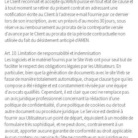
Le Client reconnaît et accepte qu'AMEN puisse en tout état de cause et
à tout moment se retirer du présent contrat en adressant une
notification écrite au Client à l'adresse e-mail fournie par ce dernier
lors de son inscription, avec un préavis d'au moins 30 jours, sous
réserve au remboursement au prorata de la contrepartie versée
d'avance par le Client au prorata de la période contractuelle non
utilisée du fait du désistement anticipé d'AMEN.
Art. 10. Limitation de responsabilité et indemnisation
Les logiciels et le matériel fournis par le Site Web ont pour seul but de
faciliter le respect des obligations légales par les Utilisateurs. En
particulier, bien que la génération de documents avec le site Web se
fasse de manière totalement automatique, chaque clause type qui les
compose a été rédigée et est constamment révisée par une équipe
d'avocats qualifiés. Cependant, il est clair que ceci ne remplace pas
un avis juridique professionnel concernant la rédaction d'une
politique de confidentialité, d'une politique de cookies ou de tout
autre document ou procédure juridique. Le Service est destiné à
fournir aux Utilisateurs un point de départ, équivalent à un modèle de
formulaire très sophistiqué, et ne peut donc, contrairement à un
avocat, apporter aucune garantie de conformité au droit applicable.
Aucun contenu ou service du Site ne constitue un avis juridique ou