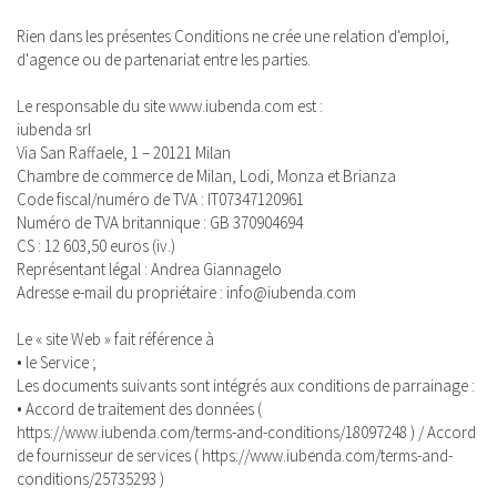
Rien dans les présentes Conditions ne crée une relation d'emploi,
d'agence ou de partenariat entre les parties.
Le responsable du site www.iubenda.com est :
iubenda srl
Via San Raffaele, 1 – 20121 Milan
Chambre de commerce de Milan, Lodi, Monza et Brianza
Code fiscal/numéro de TVA : IT07347120961
Numéro de TVA britannique : GB 370904694
CS : 12 603,50 euros (iv.)
Représentant légal : Andrea Giannagelo
Adresse e-mail du propriétaire : info@iubenda.com
Le « site Web » fait référence à
• le Service ;
Les documents suivants sont intégrés aux conditions de parrainage :
• Accord de traitement des données (
https://www.iubenda.com/terms-and-conditions/18097248 ) / Accord
de fournisseur de services ( https://www.iubenda.com/terms-and-
conditions/25735293 )