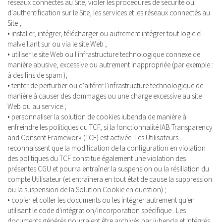
réseaux connectés au Site, violer les procédures de sécurité ou
d'authentification sur le Site, les services et les réseaux connectés au
Site ;
• installer, intégrer, télécharger ou autrement intégrer tout logiciel
malveillant sur ou via le site Web ;
• utiliser le site Web ou l'infrastructure technologique connexe de
manière abusive, excessive ou autrement inappropriée (par exemple :
à des fins de spam );
• tenter de perturber ou d'altérer l'infrastructure technologique de
manière à causer des dommages ou une charge excessive au site
Web ou au service ;
• personnaliser la solution de cookies iubenda de manière à
enfreindre les politiques du TCF, si la fonctionnalité IAB Transparency
and Consent Framework (TCF) est activée. Les Utilisateurs
reconnaissent que la modification de la configuration en violation
des politiques du TCF constitue également une violation des
présentes CGU et pourra entraîner la suspension ou la résiliation du
compte Utilisateur (et entraînera en tout état de cause la suppression
ou la suspension de la Solution Cookie en question) ;
• copier et coller les documents ou les intégrer autrement qu'en
utilisant le code d'intégration/incorporation spécifique . Les
documents générés pourraient être archivés par iubenda et intégrés