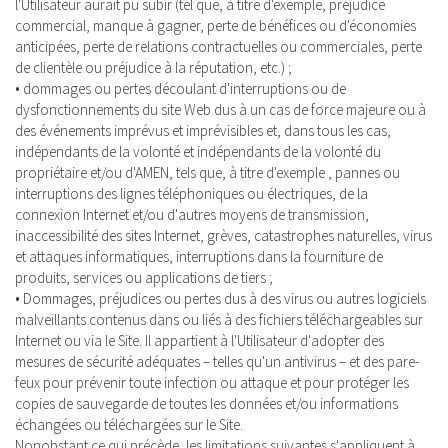
l'Utilisateur aurait pu subir (tel que, à titre d'exemple, préjudice
commercial, manque à gagner, perte de bénéfices ou d'économies
anticipées, perte de relations contractuelles ou commerciales, perte
de clientèle ou préjudice à la réputation, etc.) ;
• dommages ou pertes découlant d'interruptions ou de
dysfonctionnements du site Web dus à un cas de force majeure ou à
des événements imprévus et imprévisibles et, dans tous les cas,
indépendants de la volonté et indépendants de la volonté du
propriétaire et/ou d'AMEN, tels que, à titre d'exemple , pannes ou
interruptions des lignes téléphoniques ou électriques, de la
connexion Internet et/ou d'autres moyens de transmission,
inaccessibilité des sites Internet, grèves, catastrophes naturelles, virus
et attaques informatiques, interruptions dans la fourniture de
produits, services ou applications de tiers ;
• Dommages, préjudices ou pertes dus à des virus ou autres logiciels
malveillants contenus dans ou liés à des fichiers téléchargeables sur
Internet ou via le Site. Il appartient à l'Utilisateur d'adopter des
mesures de sécurité adéquates – telles qu'un antivirus – et des pare-
feux pour prévenir toute infection ou attaque et pour protéger les
copies de sauvegarde de toutes les données et/ou informations
échangées ou téléchargées sur le Site.
Nonobstant ce qui précède, les limitations suivantes s'appliquent à