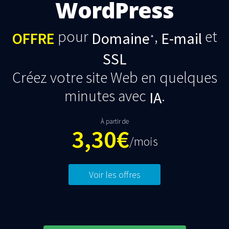
WordPress
pour
,
et
OFFRE
Domaine
E-mail
*
SSL
Créez votre site Web en quelques
minutes avec
.
IA
À partir de
3,30€
/mois
Voir les offres