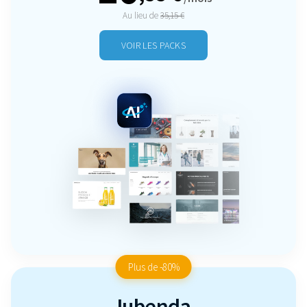
Au lieu de
35,15 €
VOIR LES PACKS
Plus de -80%
Iubenda