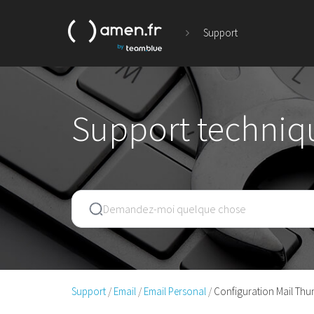
Support
Support techniq
Support
Email
Email Personal
Configuration Mail Thu