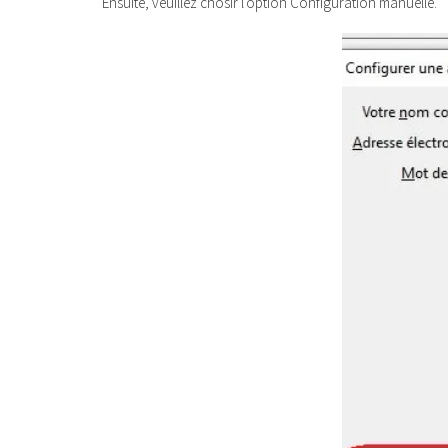
Ensuite, veuillez chosir l'option Configuration manuelle.