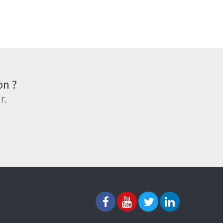
on ?
r.