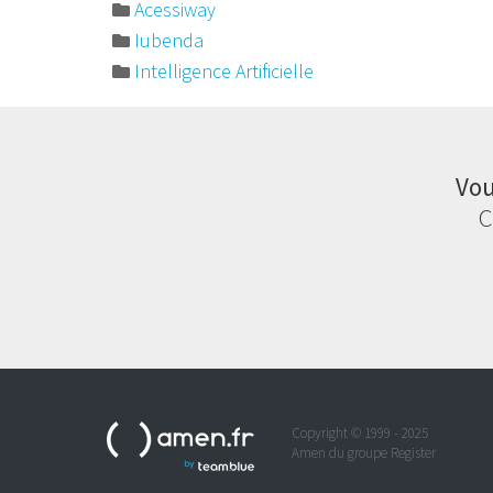
Acessiway
Iubenda
Intelligence Artificielle
Vou
C
Copyright © 1999 - 2025
Amen du groupe Register