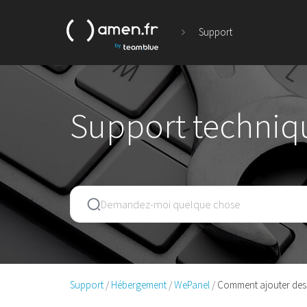
Support
Support techniq
Support
Hébergement
WePanel
Comment ajouter des