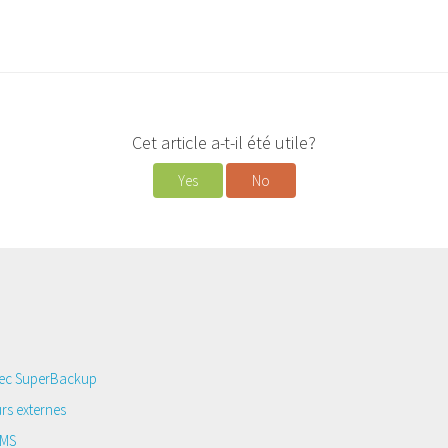
Cet article a-t-il été utile?
Yes
No
vec SuperBackup
rs externes
CMS